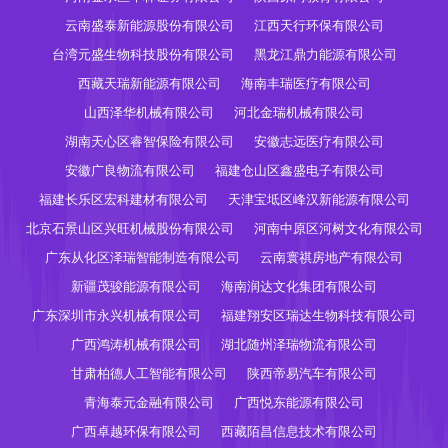
云南盛泰新能源股份有限公司
江西天行环保有限公司
台湾元盛生物科技股份有限公司
黑龙江鼎力能源有限公司
西藏天瑞新能源有限公司
海南丰瑞医疗有限公司
山西泽华机械有限公司
河北金瑞机械有限公司
湖南天心区睿智保险有限公司
安徽志远医疗有限公司
安徽广良物流有限公司
福建仓山区鑫盛电子有限公司
福建长乐区宏科建材有限公司
天津宝坻区峰汉新能源有限公司
北京石景山区兴旺机械股份有限公司
河南中原区河树文化有限公司
广东从化区泽瑞智能制造有限公司
云南寰祺房地产有限公司
新疆茂骏能源有限公司
海南润达文化集团有限公司
广东深圳市永兴机械有限公司
福建翔安区瑞达生物科技有限公司
广西鸿涛机械有限公司
湖北随州泽瑞物流有限公司
甘肃柏德人工智能有限公司
陕西帝易汽车有限公司
青海泰元金融有限公司
广西悦东能源有限公司
广西卓越环保有限公司
西藏陌昌信息技术有限公司